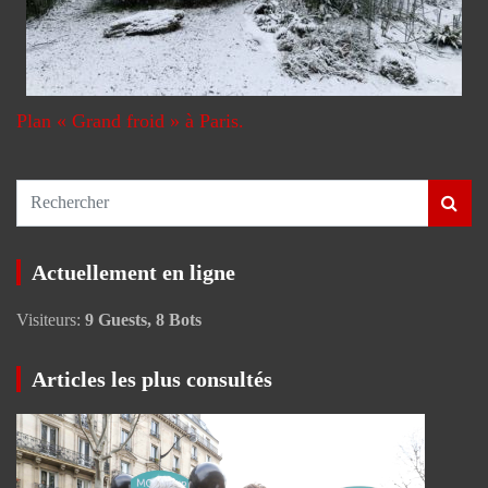
Plan « Grand froid » à Paris.
R
e
c
Actuellement en ligne
h
e
Visiteurs:
9 Guests, 8 Bots
r
c
h
Articles les plus consultés
e
r