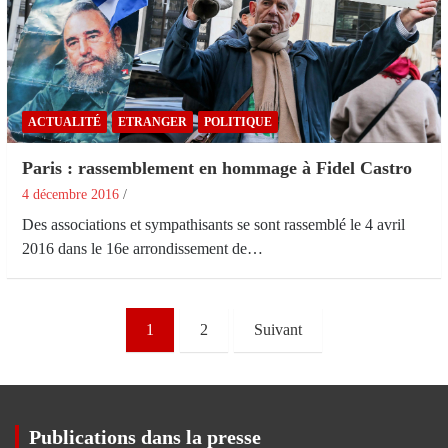
ACTUALITÉ
ETRANGER
POLITIQUE
Paris : rassemblement en hommage à Fidel Castro
4 décembre 2016
Des associations et sympathisants se sont rassemblé le 4 avril
2016 dans le 16e arrondissement de…
Pagination
1
2
Suivant
des
publications
Publications dans la presse