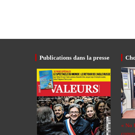
Pagination
des
publications
Publications dans la presse
Cho
« No 
commen