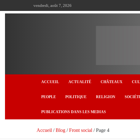
Aller
vendredi, août 7, 2026
au
contenu
ACCUEIL
ACTUALITÉ
CHÂTEAUX
CUL
PEOPLE
POLITIQUE
RELIGION
SOCIÉT
PUBLICATIONS DANS LES MEDIAS
Accueil
Blog
Front social
Page 4