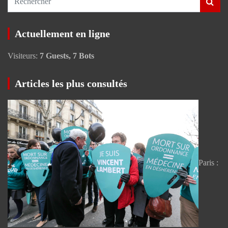
e
c
Actuellement en ligne
h
e
Visiteurs:
7 Guests, 7 Bots
r
c
h
Articles les plus consultés
e
r
Paris :