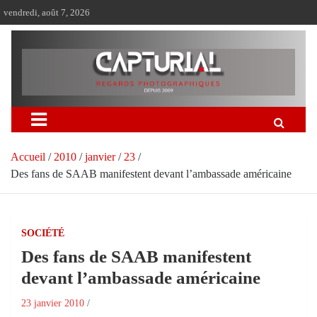
Aller
vendredi, août 7, 2026
au
contenu
Accueil
2010
janvier
23
Des fans de SAAB manifestent devant l’ambassade américaine
SOCIÉTÉ
Des fans de SAAB manifestent
devant l’ambassade américaine
23 janvier 2010