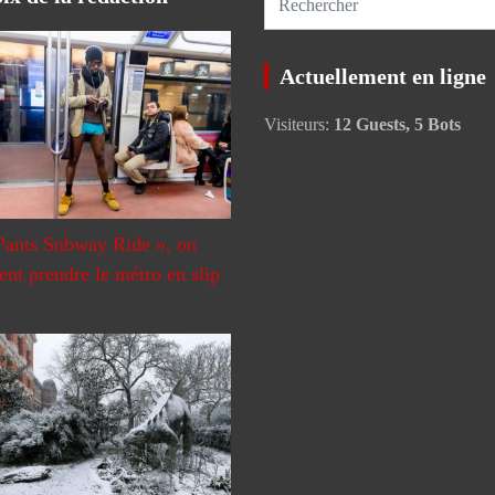
e
c
Actuellement en ligne
h
e
Visiteurs:
12 Guests, 5 Bots
r
c
h
e
r
Pants Subway Ride », ou
t prendre le métro en slip