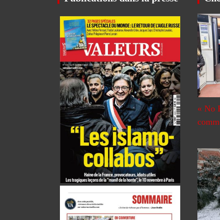
« No 
commen