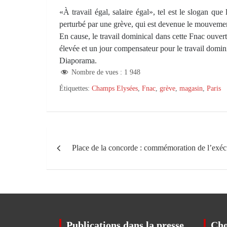
«À travail égal, salaire égal», tel est le slogan q
perturbé par une grève, qui est devenue le mouvement
En cause, le travail dominical dans cette Fnac ouvert
élevée et un jour compensateur pour le travail domini
Diaporama.
Nombre de vues :
1 948
Étiquettes:
Champs Elysées
,
Fnac
,
grève
,
magasin
,
Paris
Navigation
Place de la concorde : commémoration de l’exé
de
l’article
Publications dans la presse
Cho