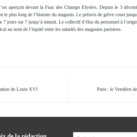
ue l’on aperçoit devant la Fnac des Champs Elysées. Depuis le 3 décemb
 le plus long de l’histoire du magasin. Le préavis de grève court jusqu’
e 7 jours sur 7 jusqu’à minuit. Le collectif d’élus du personnel à l’orig
cal au nom de l’équité entre les salariés des magasins parisiens.
cution de Louis XVI
Paris : le Vendéen 
ix de la rédaction
R