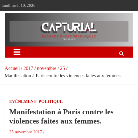
Aller
lundi, août 10, 2026
au
contenu
Accueil
2017
novembre
25
Manifestation à Paris contre les violences faites aux femmes.
EVÉNEMENT
POLITIQUE
Manifestation à Paris contre les
violences faites aux femmes.
25 novembre 2017