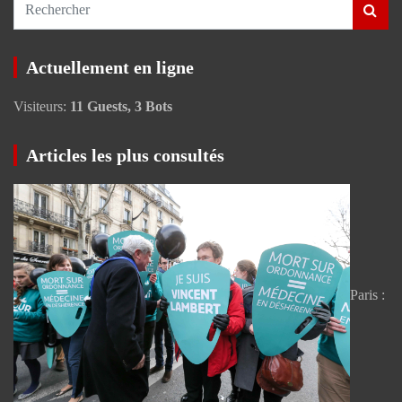
R
e
c
Actuellement en ligne
h
e
Visiteurs:
11 Guests, 3 Bots
r
c
h
Articles les plus consultés
e
r
Paris :